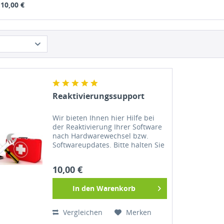
10,00 €
Reaktivierungssupport
Wir bieten Ihnen hier Hilfe bei
der Reaktivierung Ihrer Software
nach Hardwarewechsel bzw.
Softwareupdates. Bitte halten Sie
dafür Ihren Produktkey bereit
und Teamviewer muss installiert
10,00 €
sein.
In den
Warenkorb
Vergleichen
Merken