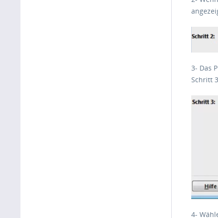
angezeig
3- Das P
Schritt
4- Wähl